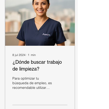
8 jul 2024
∙
1
min
¿Dónde buscar trabajo
de limpieza?
Para optimizar tu
búsqueda de empleo, es
recomendable utilizar
plataformas digitales
especializadas como
computrabajo.com o
elempleo.com . Estos