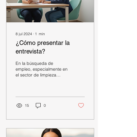
8 jul 2024
∙
1
min
¿Cómo presentar la
entrevista?
En la búsqueda de
empleo, especialmente en
el sector de limpieza
donde las vacantes
pueden ser limitadas, las
entrevistas son una
oportunidad decisiva para
demostrar tu valor.
15
0