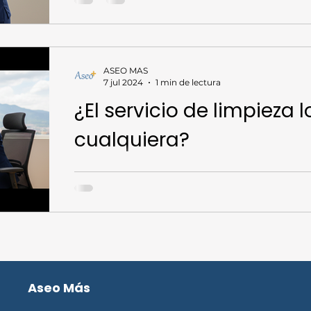
hoja de vida bien elaborada debe incluir: Datos d
profesional breve que resuma tus principales fortalezas. Experiencia laboral
relevante, con
ASEO MAS
7 jul 2024
1 min de lectura
¿El servicio de limpieza
cualquiera?
Qué se necesita para hacer un operario de servic
desistir o desistir segun el caso
Aseo Más