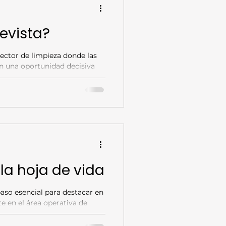
evista?
ector de limpieza donde las
on una oportunidad decisiva
la hoja de vida
 en el área operativa de
ta de presentación ante los
so y atención al detalle. Una