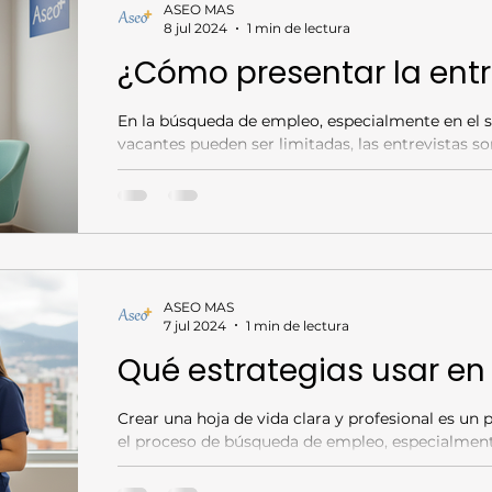
ASEO MAS
8 jul 2024
1 min de lectura
¿Cómo presentar la entr
En la búsqueda de empleo, especialmente en el s
vacantes pueden ser limitadas, las entrevistas s
para demostrar tu valor.
ASEO MAS
7 jul 2024
1 min de lectura
Qué estrategias usar en 
Crear una hoja de vida clara y profesional es un paso esencial para destacar en
el proceso de búsqueda de empleo, especialmente
servicios de limpieza . Este documento es tu car
empleadores y refleja tu organización, compromi